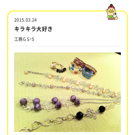
工事実績
2015.03.24
会社情報
キラキラ大好き
工務G S・S
キャラクター
沿革
関連企業
新着情報
ブログ
採用情報