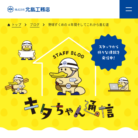
トップ
ブログ
野球ずくめの４年間そしてこれから進む道
トップ
キタジマのものづくり
重量木骨造SE構法
新築工事
リフォーム
リフォームスタッフ