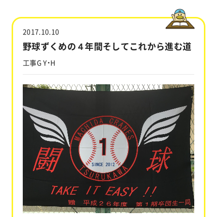
工事実績
2017.10.10
会社情報
野球ずくめの４年間そしてこれから進む道
工事G Y・H
キャラクター
沿革
関連企業
新着情報
ブログ
採用情報