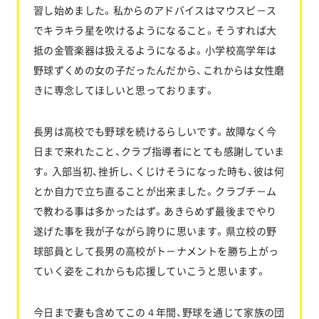
習し始めました。私からのアドバイスはマウスピ－ス
でキラキラ星を吹けるようになること。そうすれば大
抵の金管楽器は扱えるようになるよ。小学校高学年は
野球ずくめの女の子だったんだから、これからは女性磨
きに専念してほしいと思っております。
長男は高校でも野球を続けるらしいです。故障なく今
日まで来れたこと、クラブ指導者にとても感謝していま
す。入部当初、挫折し、くじけそうになった時も、彼は何
とか自力で立ち直ることが出来ました。クラブチ－ム
で教わる事は多かったはず。あきらめず最後までやり
遂げた事を我が子ながら誇りに思います。県立校の野
球部員として長男の高校がト－ナメントを勝ち上がっ
ていく姿をこれからも応援していこうと思います。
今日まで妻も含めてこの４年間、野球を通じて家族の団