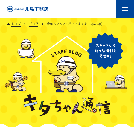
トップ
ブログ
今年もいろいろ行ってますよー(◍•ᴗ•◍)
トップ
キタジマのものづくり
重量木骨造SE構法
新築工事
リフォーム
リフォームスタッフ