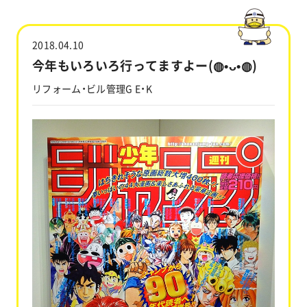
工事実績
2018.04.10
会社情報
今年もいろいろ行ってますよー(◍•ᴗ•◍)
リフォーム・ビル管理G E・K
キャラクター
沿革
関連企業
新着情報
ブログ
採用情報