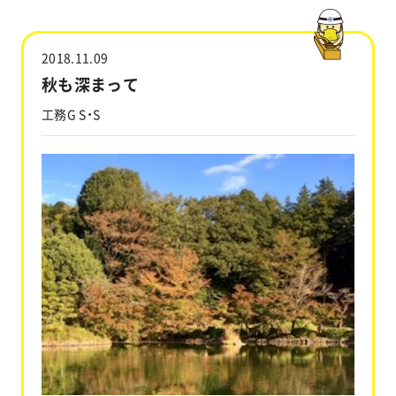
工事実績
2018.11.09
会社情報
秋も深まって
工務G S・S
キャラクター
沿革
関連企業
新着情報
ブログ
採用情報