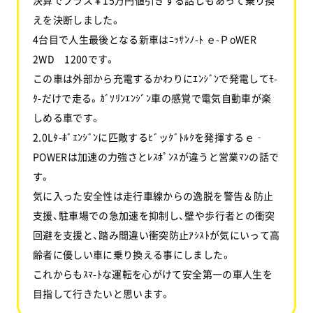
えを決断しました。
4台目で人生最後となる新車はﾆｯｻﾝﾉ-ﾄ ｅ-ＰoWER
2WD 1200です。
この車は外部から充電するかわりにｴﾝｼﾞﾝで発電してﾓ-
ﾀ-だけで走る。ｶﾞｿﾘﾝｴﾝｼﾞﾝ車の感覚で電気自動車が楽
しめる車です。
2.0Lﾀ-ﾎﾞｴﾝｼﾞﾝに匹敵するﾋﾞッｸﾞﾄﾙｸを発揮するｅ‐
POWERは加速の力強さとﾚｽﾎﾟﾝｽが違うと営業ﾏﾝの話で
す。
気に入った安全性は走行車線からの逸脱を警告＆防止
支援、駐車場での急加速を抑制し、壁や歩行者との衝突
回避を支援と、踏み間違い衝突防止ｱｼｽﾄが気にいって高
齢者に優しい車に乗り換える事にしました。
これからもｽﾏ-ﾄな運転を心がけて安全第一の車人生を
目指して行きたいと思います。