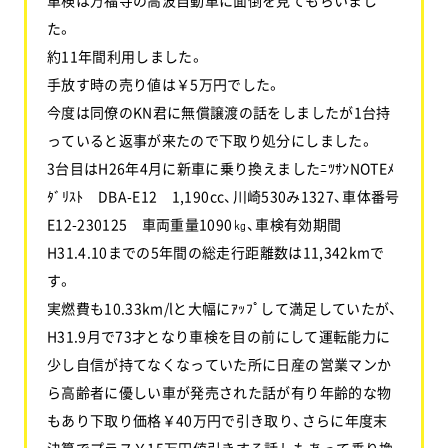
た。
約11年間利用しました。
手放す時の売り値は￥5万円でした。
今度は同僚のKN君に無償譲渡の話をしましたが1台持
っていると返事が来たので下取り処分にしました。
3台目はH26年4月に新車に乗り換えましたﾆﾂｻﾝNOTEﾒ
ﾀﾞﾘｽﾄ DBA-E12 1,190cc、川崎530み1327、車体番号
E12-230125 車両重量1090㎏、車検有効期間
H31.4.10までの5年間の総走行距離数は11,342kmで
す。
実燃費も10.33km/lと大幅にｱｯﾌﾟして満足していたが、
H31.9月で73才となり車検を目の前にして運転能力に
少し自信が持てなくなっていた所に日産の営業マンか
ら高齢者に優しい車が発売された話が有り年齢的な物
もあり下取り価格￥40万円で引き取り、さらに年度末
決算でプラス￥15万円値引きする話しもあって乗り換