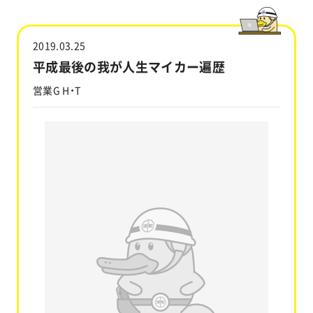
工事実績
2019.03.25
会社情報
平成最後の我が人生マイカー遍歴
営業G H・T
キャラクター
沿革
関連企業
新着情報
ブログ
採用情報