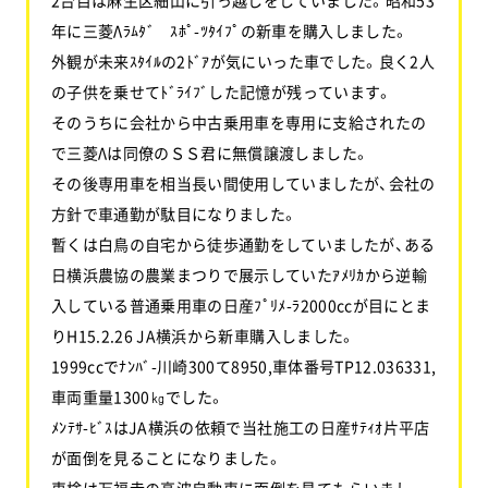
年に三菱Λﾗﾑﾀﾞ ｽﾎﾟ-ﾂﾀｲﾌﾟの新車を購入しました。
外観が未来ｽﾀｲﾙの2ﾄﾞｱが気にいった車でした。良く2人
の子供を乗せてﾄﾞﾗｲﾌﾞした記憶が残っています。
そのうちに会社から中古乗用車を専用に支給されたの
で三菱Λは同僚のＳＳ君に無償譲渡しました。
その後専用車を相当長い間使用していましたが、会社の
方針で車通勤が駄目になりました。
暫くは白鳥の自宅から徒歩通勤をしていましたが、ある
日横浜農協の農業まつりで展示していたｱﾒﾘｶから逆輸
入している普通乗用車の日産ﾌﾟﾘﾒ-ﾗ2000ccが目にとま
りH15.2.26 JA横浜から新車購入しました。
1999ccでﾅﾝﾊﾞ-川崎300て8950,車体番号TP12.036331,
車両重量1300㎏でした。
ﾒﾝﾃｻ-ﾋﾞｽはJA横浜の依頼で当社施工の日産ｻﾃｨｵ片平店
が面倒を見ることになりました。
車検は万福寺の高波自動車に面倒を見てもらいまし