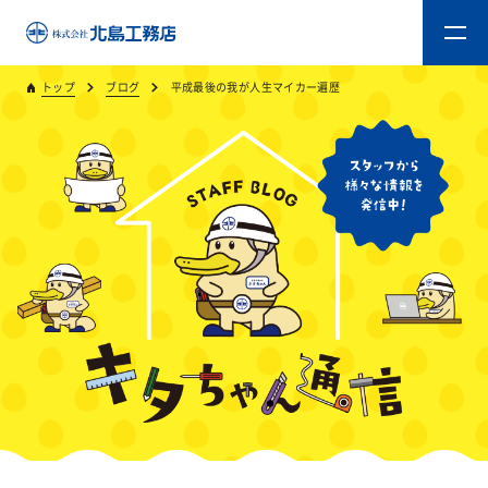
トップ
ブログ
平成最後の我が人生マイカー遍歴
トップ
キタジマのものづくり
重量木骨造SE構法
新築工事
リフォーム
リフォームスタッフ