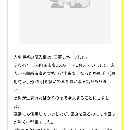
お問い合わせ
協力業者公募
人生最初の購入車は「三菱 ﾗﾝｻ-」でした。
昭和49年ごろ町田市金森のｱﾊﾟ-ﾄに住んでいました。友
人から前所有者の支払いが出来なくなったﾏﾙ専手形(専
用約束手形)を引き継いで車を買い取る話がありまし
た。
長男が生まれたばかりの頃で購入することにしまし
た。
通勤にも使用していましたが、裏道を通るのには小回り
が利く小型車でした。
2台目は麻生区細山に引っ越しをしていました。昭和53