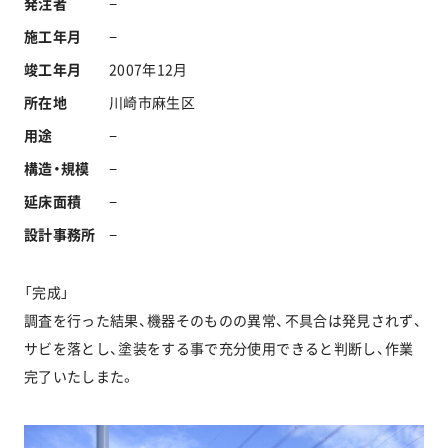
発注者
−
施工年月
−
竣工年月
2007年12月
お問い合わせ
所在地
川崎市麻生区
用途
−
協力業者公募
構造・規模
−
延床面積
−
設計事務所
−
「完成」
調査を行った結果、機器そのものの異常、不具合は発見されず、
サビを落とし、塗装をする事で充分使用できると判断し、作業
完了いたしまた。