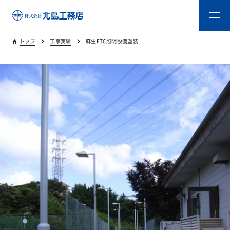
トップ
工事実績
麻生FTC照明設備塗装
トップ
キタジマのものづくり
重量木骨造SE構法
新築工事
リフォーム
リフォームスタッフ