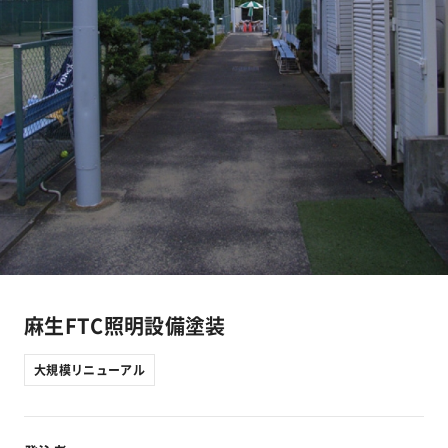
工事実績
会社情報
キャラクター
沿革
関連企業
新着情報
麻生FTC照明設備塗装
大規模リニューアル
ブログ
採用情報