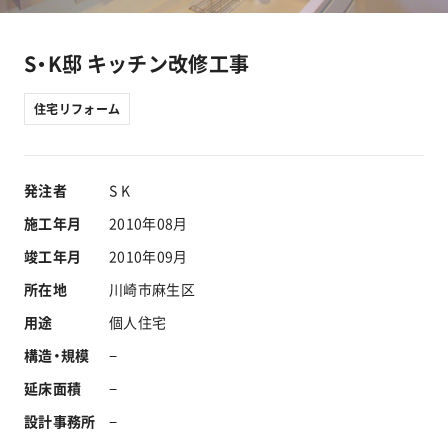
工事実績
S・K邸 キッチン改修工事
会社情報
住宅リフォーム
キャラクター
発注者
S K
沿革
施工年月
2010年08月
竣工年月
2010年09月
関連企業
所在地
川崎市麻生区
新着情報
用途
個人住宅
構造・規模
−
ブログ
延床面積
−
設計事務所
−
採用情報