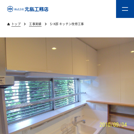
トップ
工事実績
S・K邸 キッチン改修工事
トップ
キタジマのものづくり
重量木骨造SE構法
新築工事
リフォーム
リフォームスタッフ