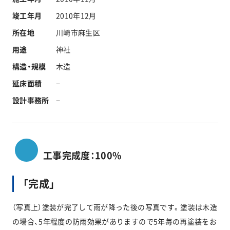
工事実績
竣工年月
2010年12月
所在地
川崎市麻生区
会社情報
用途
神社
構造・規模
木造
キャラクター
延床面積
−
設計事務所
−
沿革
関連企業
工事完成度：100%
新着情報
「完成」
ブログ
（写真上）塗装が完了して雨が降った後の写真です。塗装は木造
の場合、5年程度の防雨効果がありますので5年毎の再塗装をお
採用情報