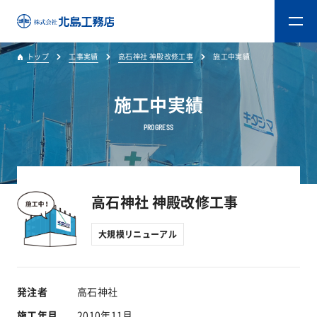
トップ
工事実績
高石神社 神殿改修工事
施工中実績
トップ
施工中実績
キタジマのものづくり
PROGRESS
重量木骨造SE構法
新築工事
高石神社 神殿改修工事
大規模リニューアル
リフォーム
リフォームスタッフ
発注者
高石神社
施工年月
2010年11月