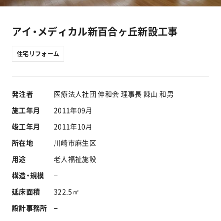
工事実績
アイ・メディカル新百合ヶ丘新設工事
会社情報
住宅リフォーム
キャラクター
発注者
医療法人社団 伸和会 理事長 諌山 和男
沿革
施工年月
2011年09月
竣工年月
2011年10月
関連企業
所在地
川崎市麻生区
新着情報
用途
老人福祉施設
構造・規模
−
ブログ
延床面積
322.5㎡
設計事務所
−
採用情報