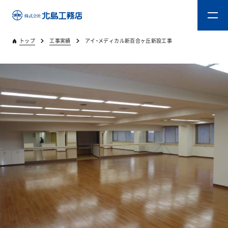
トップ
工事実績
アイ・メディカル新百合ヶ丘新設工事
トップ
キタジマのものづくり
重量木骨造SE構法
新築工事
リフォーム
リフォームスタッフ