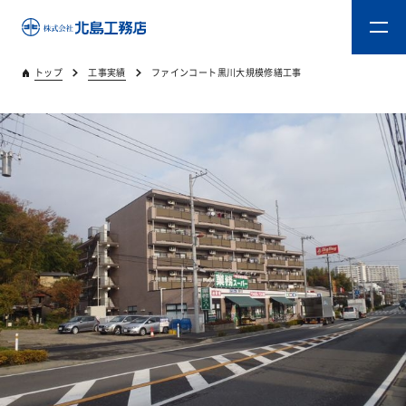
トップ
工事実績
ファインコート黒川大規模修繕工事
トップ
キタジマのものづくり
重量木骨造SE構法
新築工事
リフォーム
リフォームスタッフ