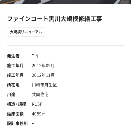
工事実績
ファインコート黒川大規模修繕工事
会社情報
大規模リニューアル
キャラクター
発注者
T N
沿革
施工年月
2012年09月
竣工年月
2012年11月
関連企業
所在地
川崎市麻生区
新着情報
用途
共同住宅
構造・規模
RC5F
ブログ
延床面積
4059㎡
設計事務所
−
採用情報