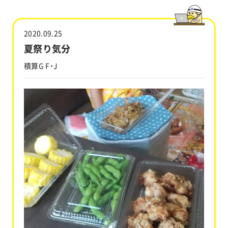
工事実績
2020.09.25
会社情報
夏祭り気分
積算G F・J
キャラクター
沿革
関連企業
新着情報
ブログ
採用情報