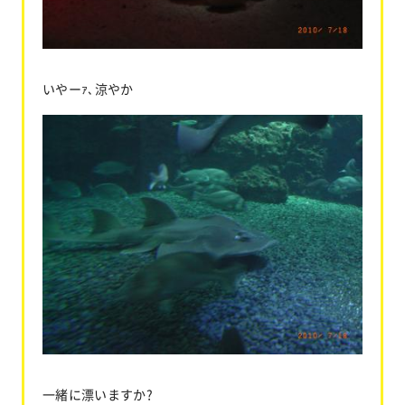
いやーｧ､涼やか
一緒に漂いますか?