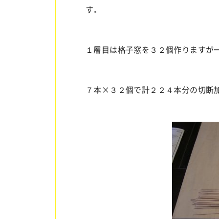
す。
１層目は格子窓を３２個作りますが
７本×３２個で計２２４本分の切断