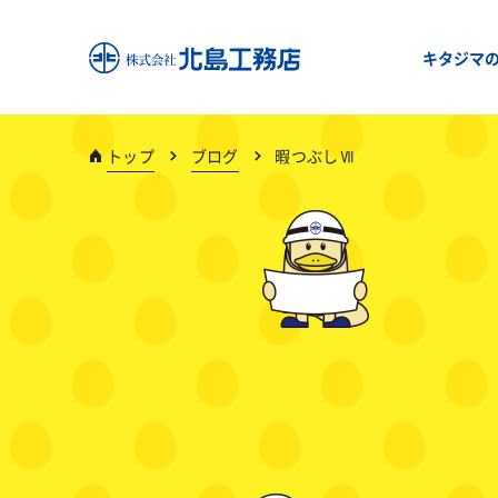
キタジマ
トップ
ブログ
暇つぶしⅦ