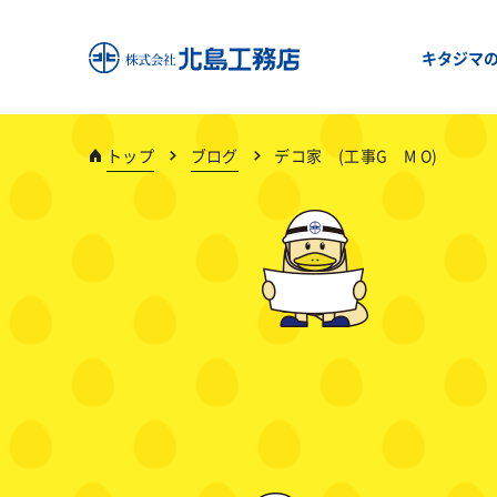
キタジマ
トップ
ブログ
デコ家 (工事G M O)