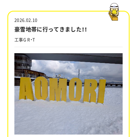
工事実績
2026.02.10
会社情報
豪雪地帯に行ってきました！！
工事G R・T
キャラクター
沿革
関連企業
新着情報
ブログ
採用情報