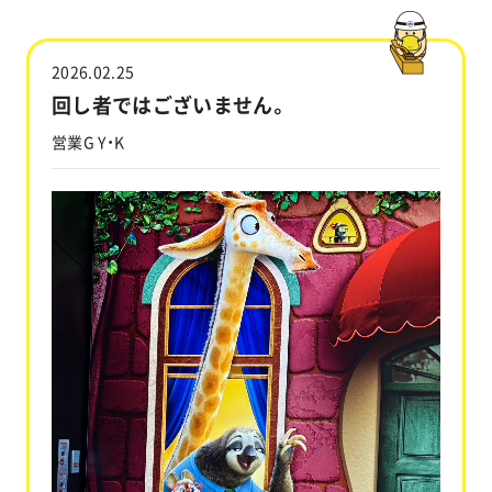
工事実績
2026.02.25
会社情報
回し者ではございません。
営業G Y・K
キャラクター
沿革
関連企業
新着情報
ブログ
採用情報