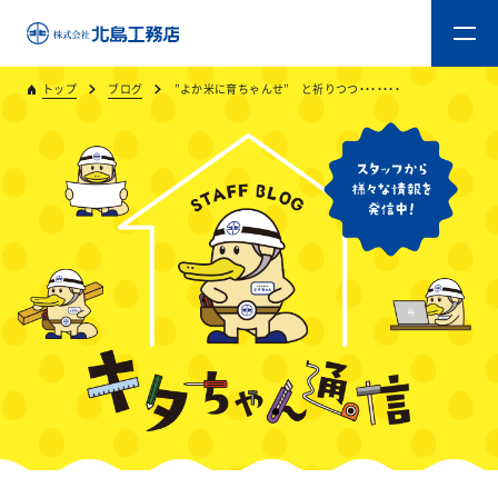
トップ
ブログ
”よか米に育ちゃんせ” と祈りつつ・・・・・・・
トップ
キタジマのものづくり
重量木骨造SE構法
新築工事
リフォーム
リフォームスタッフ