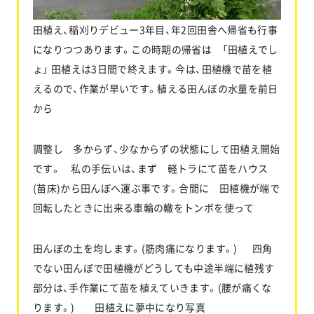
田植え、稲刈りデビュー3年目、年2回田舎へ帰省も行事
になりつつあります。この時期の帰省は 「田植えでし
ょ」 田植えは3日間で終えます。今は、田植機で苗を植
えるので、作業が早いです。植える田んぼの水量を前日
から
調整し 多からず、少なからずの状態にして田植え開始
です。 私の手伝いは、まず 軽トラにて苗をハウス
(苗床)から田んぼへ運ぶ事です。合間に 田植機が端で
回転したときに出来る車輪の轍をトンボを使って
田んぼの土を均します。(筋肉痛になります。) 四角
でない田んぼで田植機がどうしても中途半端に植残す
部分は、手作業にて苗を植えていきます。(腰が痛くな
ります。) 田植えに夢中になり写真