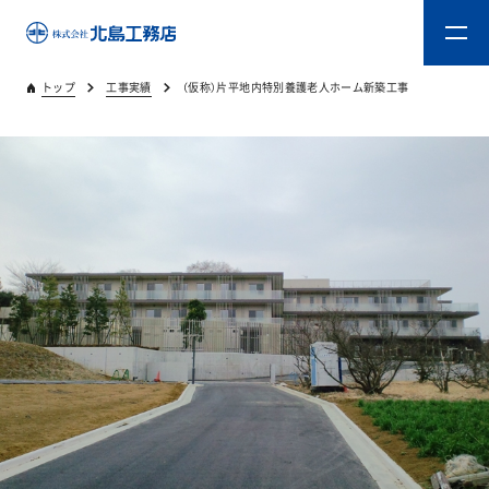
トップ
工事実績
（仮称）片平地内特別養護老人ホーム新築工事
トップ
キタジマのものづくり
重量木骨造SE構法
新築工事
リフォーム
リフォームスタッフ