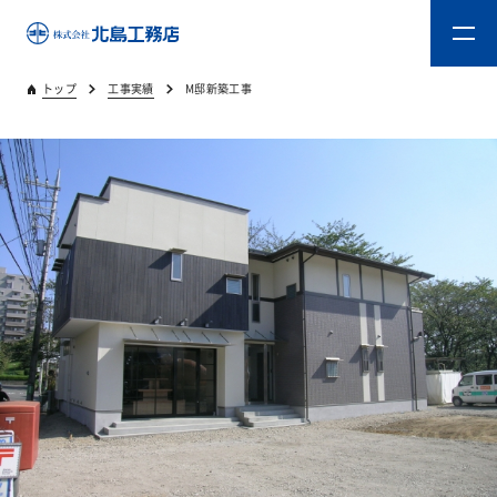
トップ
工事実績
M邸新築工事
トップ
キタジマのものづくり
重量木骨造SE構法
新築工事
リフォーム
リフォームスタッフ