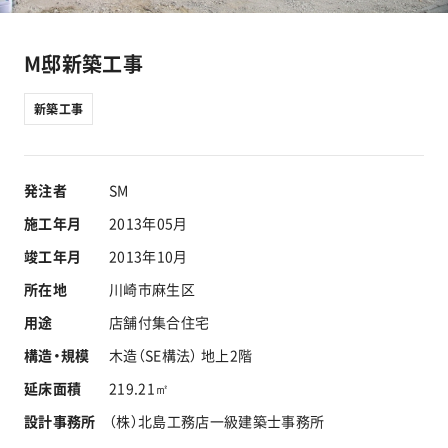
工事実績
M邸新築工事
会社情報
新築工事
キャラクター
発注者
SM
沿革
施工年月
2013年05月
竣工年月
2013年10月
関連企業
所在地
川崎市麻生区
新着情報
用途
店舗付集合住宅
構造・規模
木造（SE構法） 地上2階
ブログ
延床面積
219.21㎡
設計事務所
（株）北島工務店一級建築士事務所
採用情報