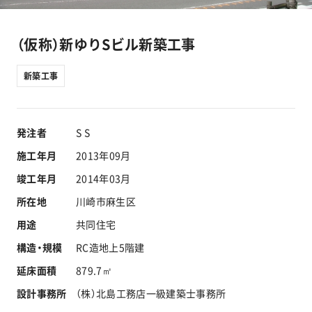
工事実績
（仮称）新ゆりSビル新築工事
会社情報
新築工事
キャラクター
発注者
S S
沿革
施工年月
2013年09月
竣工年月
2014年03月
関連企業
所在地
川崎市麻生区
新着情報
用途
共同住宅
構造・規模
RC造地上5階建
ブログ
延床面積
879.7㎡
設計事務所
（株）北島工務店一級建築士事務所
採用情報