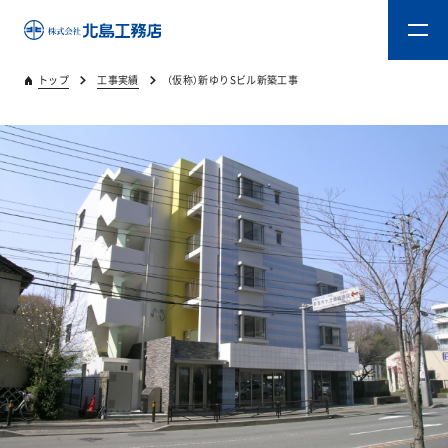
トップ
工事実績
（仮称）新ゆりSビル新築工事
トップ
キタジマのものづくり
重量木骨造SE構法
新築工事
リフォーム
リフォームスタッフ