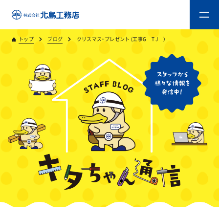
トップ
ブログ
クリスマス・プレゼント (工事G T J ）
トップ
キタジマのものづくり
重量木骨造SE構法
新築工事
リフォーム
リフォームスタッフ