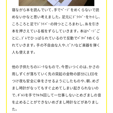
寝ながら本を読んでいて、手でﾍﾟｰｼﾞをめくらないで読
めないかなと思い考えました。足元にﾄﾞﾗｲﾊﾞｰをｾｯﾄし、
ころころと足でﾄﾞﾗｲﾊﾞｰの持つところまわし、糸を引き
本を押さえている板をずらしていきます。本はﾍﾟｰｼﾞご
とに、ｺﾞﾑでひっぱられているので反動でﾊﾟﾀﾊﾟﾀめくら
れていきます。手の不自由な人や、ﾋﾟｱﾉなど楽器を弾く
人も使えます。
他の子供たちのﾕﾆｰｸなもので、今思いつくのは、かさの
雨しずくが落ちていく先の突起の金物の部分にLEDを
つけ夜も安全に傘をさせるようにしたものや、朝、めざ
まし時計がなってもすぐ止めてしまい起きられないの
で、ﾎﾞﾙﾄを手でｸﾙｸﾙ回して一仕事しないとめざましの音
を止めることができないめざまし時計などがありまし
た。