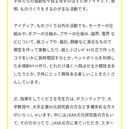
子供たちの独創性や自主性をのばすためアイディア、発
明、ものづくりをするのが主な活動です。
アイディア、ものづくり以外の活動でも、モーターの仕
組みや、ギアーの仕組み、ブザーの仕組み、磁界、電界 な
どについて、紙コップや、磁石、銅線など身近なもので
模型を作って実験したり、紙と小さいﾎﾞﾙﾄの芯で作った
コマをいかに長時間回すかとか、ペットボトルを利用し
た水噴射ﾛｹｯﾄ作り、どれだけ遠くへ飛ばせるか競技会を
したりとか、子供にとって興味ある楽しいことをたくさ
んしています。
又、指導をしてくださる先生方は、ボランティアで、大
学教授や、大手企業の元研究員の方など多種多彩な方々
がいらっしゃいます。中にはJAXAの元研究員の方もい
て、その方のつてで、JAXAの方に来ていただき、スター