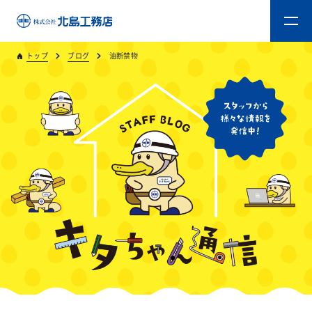
トップ
ブログ
油断禁物
トップ
キタジマのものづくり
重量木骨造SE構法
新築工事
リフォーム
リフォームスタッフ