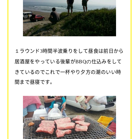
１ラウンド
時間半波乗りをして昼食は前日から
3
居酒屋をやっている後輩が
仕込みをして
BBQの
きているのでこれで一杯やり夕方の潮のいい時
間まで昼寝です。