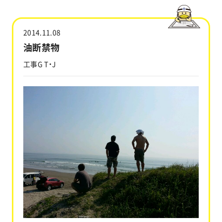
工事実績
2014.11.08
会社情報
油断禁物
工事G T・J
キャラクター
沿革
関連企業
新着情報
ブログ
採用情報