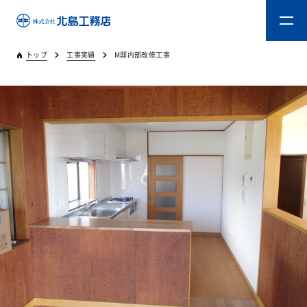
トップ
工事実績
M邸内部改修工事
トップ
キタジマのものづくり
重量木骨造SE構法
新築工事
リフォーム
リフォームスタッフ