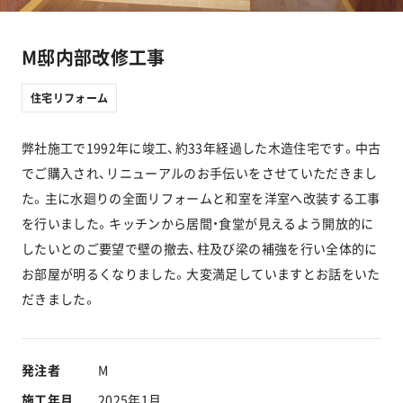
工事実績
M邸内部改修工事
会社情報
住宅リフォーム
キャラクター
弊社施工で1992年に竣工、約33年経過した木造住宅です。中古
でご購入され、リニューアルのお手伝いをさせていただきまし
沿革
た。主に水廻りの全面リフォームと和室を洋室へ改装する工事
を行いました。キッチンから居間・食堂が見えるよう開放的に
関連企業
したいとのご要望で壁の撤去、柱及び梁の補強を行い全体的に
お部屋が明るくなりました。大変満足していますとお話をいた
新着情報
だきました。
ブログ
発注者
M
採用情報
施工年月
2025年1月