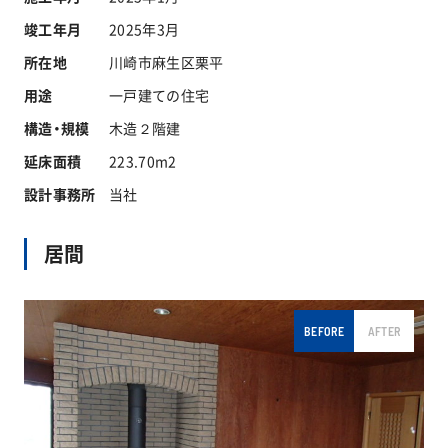
竣工年月
2025年3月
所在地
川崎市麻生区栗平
お問い合わせ
用途
一戸建ての住宅
構造・規模
木造２階建
協力業者公募
延床面積
223.70m2
設計事務所
当社
居間
BEFORE
AFTER